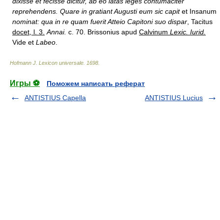
dixisse et fecisse dicitur, ab eo latas leges contumaciter
reprehendens. Quare in gratiant Augusti eum sic capit
et Insanum
nominat: qua in re quam fuerit Atteio Capitoni suo dispar
, Tacitus
docet, l. 3.
Annai.
c. 70. Brissonius apud
Calvinum
Lexic. Iurid.
Vide et
Labeo
.
Hofmann J. Lexicon universale
.
1698
.
Игры ⚽
Поможем написать реферат
ANTISTIUS Capella
ANTISTIUS Lucius