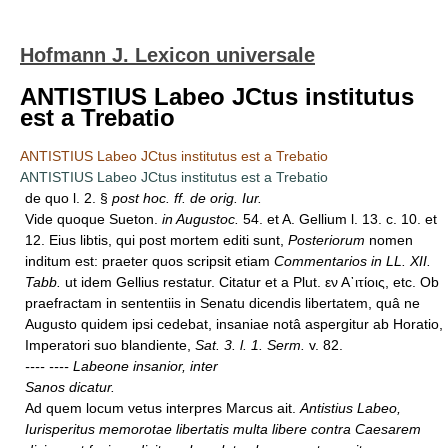
Hofmann J. Lexicon universale
ANTISTIUS Labeo JCtus institutus
est a Trebatio
ANTISTIUS Labeo JCtus institutus est a Trebatio
ANTISTIUS Labeo JCtus institutus est a Trebatio
de quo l. 2. §
post hoc. ff. de orig. Iur.
Vide quoque Sueton.
in Augustoc.
54. et A. Gellium l. 13. c. 10. et
12. Eius libtis, qui post mortem editi sunt,
Posteriorum
nomen
inditum est: praeter quos scripsit etiam
Commentarios in LL. XII.
Tabb.
ut idem Gellius restatur. Citatur et a Plut. εν Α᾿ιτίοις, etc. Ob
praefractam in sententiis in Senatu dicendis libertatem, quâ ne
Augusto quidem ipsi cedebat, insaniae notâ aspergitur ab Horatio,
Imperatori suo blandiente,
Sat. 3. l. 1. Serm.
v. 82.
---- ---- Labeone insanior, inter
Sanos dicatur.
Ad quem locum vetus interpres Marcus ait.
Antistius Labeo,
Iurisperitus memorotae libertatis multa libere contra Caesarem