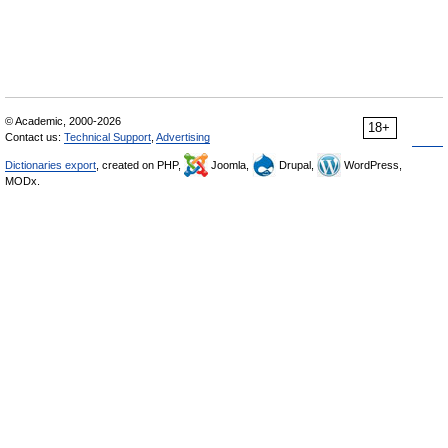
© Academic, 2000-2026
18+
Contact us:
Technical Support
,
Advertising
Dictionaries export
, created on PHP,
Joomla,
Drupal,
WordPress,
MODx.