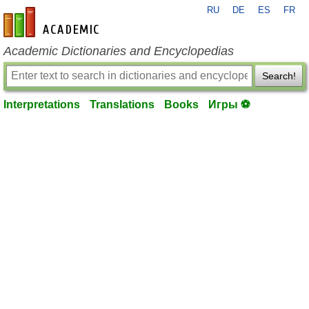
RU
DE
ES
FR
en-academic.com
Academic Dictionaries and Encyclopedias
Search!
Interpretations
Translations
Books
Игры ⚽